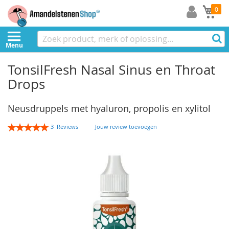
Mi
0
Menu
TonsilFresh Nasal Sinus en Throat
Drops
Neusdruppels met hyaluron, propolis en xylitol
Rating:
3
Reviews
Jouw review toevoegen
100
100
% of