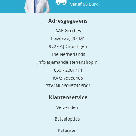
Vanaf 60 Euro
Adresgegevens
A&E Goodies
Peizerweg 97 M1
9727 AJ Groningen
The Netherlands
info(at)amandelstenenshop.nl
050 - 2301714
KVK: 75958406
BTW NL860457436B01
Klantenservice
Verzenden
Betaalopties
Retouren