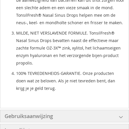
de aanwezigheid van bacteriën kan dit snot zorgen voor
een slechte adem en een vieze smaak in de mond.
TonsilFresh® Nasal Sinus Drops helpen mee om de
neus-, keel- en mondholte schoner en frisser te maken.
MILDE, NIET VERSLAVENDE FORMULE. TonsilFresh®
Nasal Sinus Drops bevatten naast de effectieve maar
zachte formule OZ-3X™ zink, xylitol, het lichaamseigen
enzym hyaluronan en het verzorgende bijen-product
propolis.
100% TEVREDENHEIDS-GARANTIE. Onze producten
doen wat ze beloven. Als je niet tevreden bent, dan
krijg je je geld terug.
Gebruiksaanwijzing