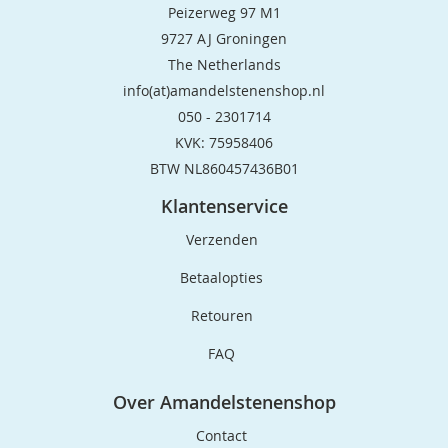
Peizerweg 97 M1
9727 AJ Groningen
The Netherlands
info(at)amandelstenenshop.nl
050 - 2301714
KVK: 75958406
BTW NL860457436B01
Klantenservice
Verzenden
Betaalopties
Retouren
FAQ
Over Amandelstenenshop
Contact